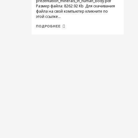
prezentation_minerals_in_human_body.pdf
Размер файла: 8262.92 Kb Для скачивания
файла на свой компьютер кликните по
этой ссылке...
ПОДРОБНЕЕ