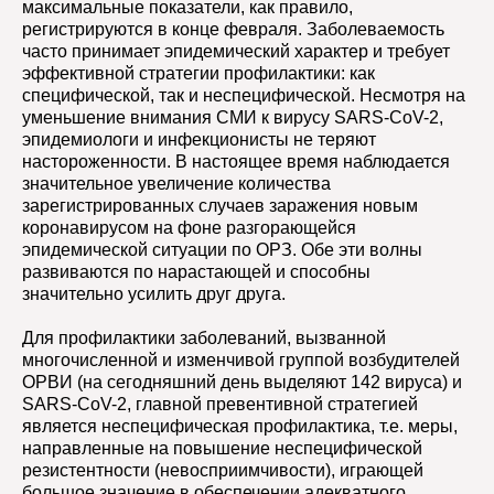
максимальные показатели, как правило,
регистрируются в конце февраля. Заболеваемость
часто принимает эпидемический характер и требует
эффективной стратегии профилактики: как
специфической, так и неспецифической. Несмотря на
уменьшение внимания СМИ к вирусу SARS-CoV-2,
эпидемиологи и инфекционисты не теряют
настороженности. В настоящее время наблюдается
значительное увеличение количества
зарегистрированных случаев заражения новым
коронавирусом на фоне разгорающейся
эпидемической ситуации по ОРЗ. Обе эти волны
развиваются по нарастающей и способны
значительно усилить друг друга.
Для профилактики заболеваний, вызванной
многочисленной и изменчивой группой возбудителей
ОРВИ (на сегодняшний день выделяют 142 вируса) и
SARS-CoV-2, главной превентивной стратегией
является неспецифическая профилактика, т.е. меры,
направленные на повышение неспецифической
резистентности (невосприимчивости), играющей
большое значение в обеспечении адекватного