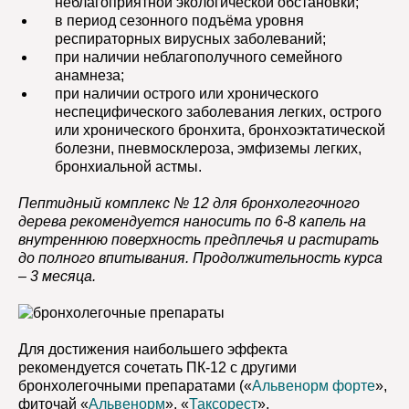
неблагоприятной экологической обстановки;
в период сезонного подъёма уровня
респираторных вирусных заболеваний;
при наличии неблагополучного семейного
анамнеза;
при наличии острого или хронического
неспецифического заболевания легких, острого
или хронического бронхита, бронхоэктатической
болезни, пневмосклероза, эмфиземы легких,
бронхиальной астмы.
Пептидный комплекс № 12
для бронхолегочного
дерева рекомендуется наносить по 6-8 капель на
внутреннюю поверхность предплечья и растирать
до полного впитывания. Продолжительность курса
– 3 месяца.
Для достижения наибольшего эффекта
рекомендуется сочетать
ПК-12
с другими
бронхолегочными препаратами («
Альвенорм форте
»,
фиточай «
Альвенорм
», «
Таксорест
»,