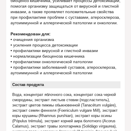
биоценоз кишечника, усиливает процессы детоксикации,
помогая организму защищаться от вирусной и глистной
инвазии, а также проявляет положительные свойства
при профилактике проблем с суставами, атеросклероза,
аутоиммунной и аллергической патологии и онкологии.
Рекомендован для:
• очищения организма
• усиления процесса детоксикации
• профилактики вирусной и глистной инвазии
• нормализации биоценоза кишечника
• профилактики онкологической патологии
• профилактики заболеваний суставов, атеросклероза,
аутоиммунной и аллергической патологии
Состав продукта
Вода, концентрат яблочного сока, концентрат сока черной
смородины, экстракт листьев стевии (подсластитель),
экстракт цветов пижмы обыкновенной (Tanacétum vulgáre),
экстракт семян фенхеля (Foeniculum vulgare Mill), экстракт
коры крушины (Rhamnus purshian), экстракт коры осины
(Pópulus trémula), экстракт корней аира болотного (Acorus
Calаmus), экстракт травы золотарника (Solidágo virgaurea),