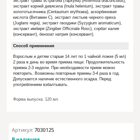
экстракт травы эстрагона (тархуна) (Artemisia dracunculus),
экстракт корней девясила (Inula helenium), экстракт травы
золототысячника (Centaurium erythraea), аскорбиновая
кислота (Витамин С), экстракт листьев черного ореха
(Juglans regia), экстракт гвоздики (Syzygium aromaticum),
экстракт имбиря (Zingiber Officinale Rosc), сорбат калия
(консервант), бензоат натрия (консервант).
Способ применения
Взрослым и детям старше 14 лет по 1 чайной ложке (5 мл)
2 раза в день во время приема пищи. Продолжительность
приема 2-3 недели. При необходимости прием можно
повторить. Возможны повторные приемы 3-4 раза в год.
Допускается наличие естественного осадка. Перед
употреблением взбалтывать.
Форма выпуска: 120 мл.
Артикул:
7030125
В наличии