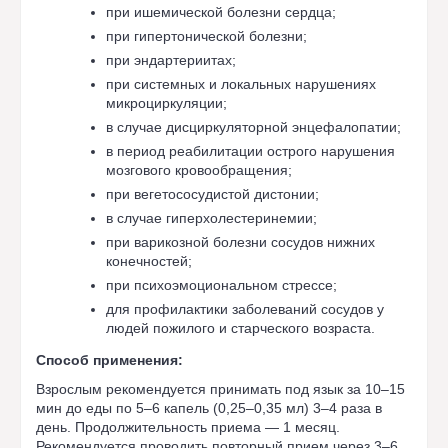
при ишемической болезни сердца;
при гипертонической болезни;
при эндартериитах;
при системных и локальных нарушениях
микроциркуляции;
в случае дисциркуляторной энцефалопатии;
в период реабилитации острого нарушения
мозгового кровообращения;
при вегетососудистой дистонии;
в случае гиперхолестеринемии;
при варикозной болезни сосудов нижних
конечностей;
при психоэмоциональном стрессе;
для профилактики заболеваний сосудов у
людей пожилого и старческого возраста.
Способ применения:
Взрослым рекомендуется принимать под язык за 10–15
мин до еды по 5–6 капель (0,25–0,35 мл) 3–4 раза в
день. Продолжительность приема — 1 месяц.
Рекомендуется проводить повторный прием через 3–6