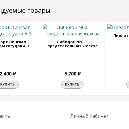
ндуемые товары
Пиелот
орт Лингвал -
Либидон N60 —
ы сосудов А-3
предстательная железа
2 400 ₽
5 700 ₽
КУПИТЬ
КУПИТЬ
акты
Личный Кабинет