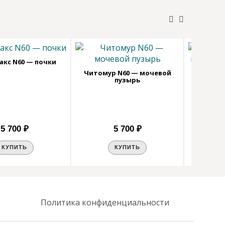
акс N60 — почки
Читомур N60 — мочевой
пузырь
GPL® M
компл
5 700 ₽
5 700 ₽
КУПИТЬ
КУПИТЬ
Политика конфиденциальности