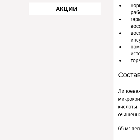
нор
АКЦИИ
раб
гар
вос
вос
инс
пом
ист
тор
Состав
Липоевая 
микрокри
кислоты,
очищенна
65 мг пеп