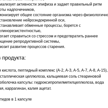
мализует активности эпифиза и задает правильный ритм
оты надпочечников,
монизирует общее состояние организма через физиологичн
становление нейроэндокринной оси,
станавливает обменные процессы, борется с
улинорезистентностью,
огает справиться со стрессом и предотвратить раннее
ощение репродуктивной системы,
мозит развитие процессов старения.
 продукта:
кислота, пептидный комплекс (А-2, А-3, А-5, А-7, А-8, А-15),
сталлическая целлюлоза, кальциевая соль стеариновой
 оболочка капсулы: гидроксипропилметилцеллюлоза, вода
я, каррагинан, калия ацетат.
тидов в 1 капсуле