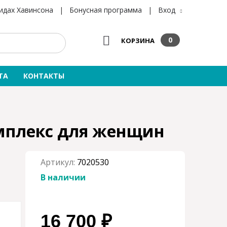
×
×
идах Хавинсона
|
Бонусная программа
|
Вход
0
КОРЗИНА
ТА
КОНТАКТЫ
мплекс для женщин
Артикул:
7020530
В наличии
16 700 ₽