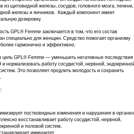
ов из щитовидной железы, сосудов, головного мозга, печени,
ной железы и яичников. Каждый компонент имеет
альную дозировку.
ость
GPL® Femme
заключается в том, что его состав
ан специально для женщин. Средство помогает организму
 более гармонично и эффективно.
я цель
GPL® Femme
— уменьшить негативные последствия
 и нормализовать работу сосудистой, нервной, эндокринно
систем. Это позволяет продлить молодость и сохранить
.
:
имизирует постковидные изменения и нарушения в организ
плексно восстанавливает работу сосудистой, нервной,
окринной и половой систем,
станавливает иммунитет,