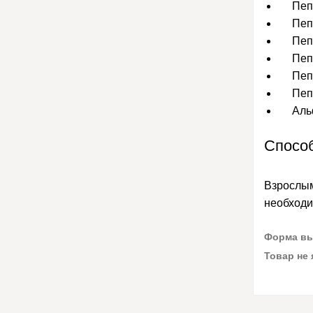
Пеп
Пеп
Пеп
Пеп
Пеп
Пеп
Аль
Спосо
Взрослым
необходи
Форма вып
Товар не