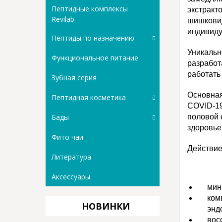
Пептидные комплексы
экстракт
Revilab
шишковид
индивиду
Пептиды по назначению
Уникальн
Функциональное питание
разработ
работать
Зубная серия
Основна
Пептидная косметика
COVID-19
Бады
половой 
здоровье
Фито чаи
Действие
Литература
Аксессуары
мин
ком
НОВИНКИ
энд
вос