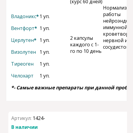
(курс 60 дней)
Нормализац
работы
Владоникс
*
1 уп.
нейроэндок
иммунной,
Вентфорт
*
1 уп.
кроветворн
2 капсулы
Церлутен
*
1 уп.
нервной и
каждого с 1-
сосудистой 
го по 10 день
Визолутен
1 уп.
Тиреоген
1 уп.
Челохарт
1 уп.
*- Самые важные препараты при данной пробл
Артикул:
1424-
В наличии