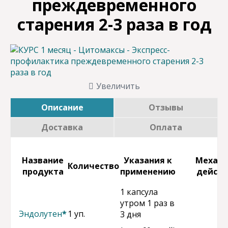
преждевременного
старения 2-3 раза в год
Увеличить
Описание
Отзывы
Доставка
Оплата
Название
Указания к
Механ
Количество
продукта
применению
действ
1 капсула
утром 1 раз в
Эндолутен
*
1 уп.
3 дня