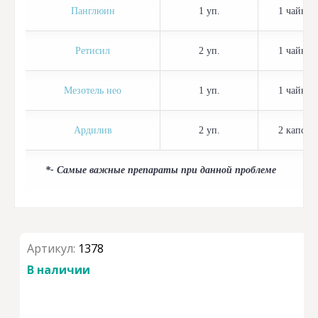
Панглюин
1 уп.
1 чайная
Ретисил
2 уп.
1 чайная
Мезотель нео
1 уп.
1 чайная
Ардилив
2 уп.
2 капсул
*- Самые важные препараты при данной проблеме
Артикул:
1378
В наличии