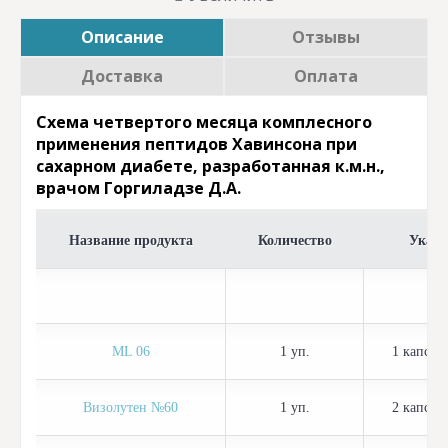
Описание
Отзывы
Доставка
Оплата
Схема четвертого месяца комплесного
применения пептидов Хавинсона при
сахарном диабете, разработанная к.м.н.,
врачом Горгиладзе Д.А.
Название продукта
Количество
Указа
ML 06
1 уп.
1 капсул
Визолутен №60
1 уп.
2 капсул