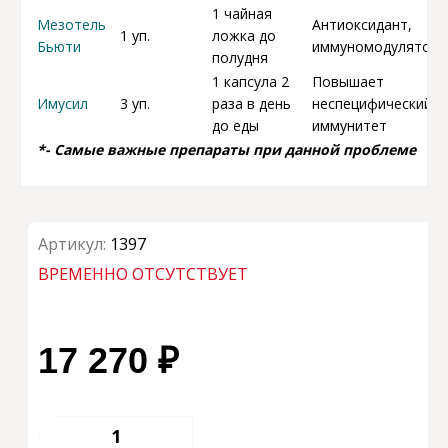
1 чайная
Мезотель
Антиоксидант,
1 уп.
ложка до
Бьюти
иммуномодулятор
полудня
1 капсула 2
Повышает
Имусил
3 уп.
раза в день
неспецифический
до еды
иммунитет
*- Самые важные препараты при данной проблеме
Артикул:
1397
ВРЕМЕННО ОТСУТСТВУЕТ
17 270 ₽