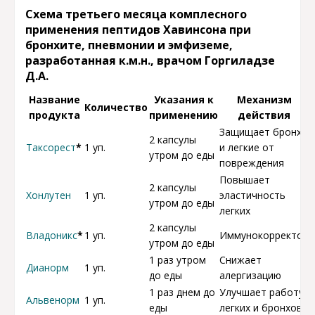
Схема третьего месяца комплесного
применения пептидов Хавинсона при
бронхите, пневмонии и эмфиземе,
разработанная к.м.н., врачом Горгиладзе
Д.А.
Название
Указания к
Механизм
Количество
продукта
применению
действия
Защищает бронхи
2 капсулы
Таксорест
*
1 уп.
и легкие от
утром до еды
повреждения
Повышает
2 капсулы
Хонлутен
1 уп.
эластичность
утром до еды
легких
2 капсулы
Владоникс
*
1 уп.
Иммунокорректор
утром до еды
1 раз утром
Снижает
Дианорм
1 уп.
до еды
алергизацию
1 раз днем до
Улучшает работу
Альвенорм
1 уп.
еды
легких и бронхов