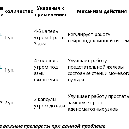
ие
Указания к
Количество
Механизм действия
та
применению
4-6 капель
L
Регулирует работу
1 уп.
утром 1 раз в
нейроэндокринной систе
3 дня
4-6 капель
Улучшает работу
L
утром под
предстательной железы,
1 уп.
язык
состояние стенки мочевог
ежедневно
пузыря
Улучшает работу простаты
2 капсулы
*
2 уп.
замедляет рост
утром до еды
аденоматозных узлов
е важные препараты при данной проблеме