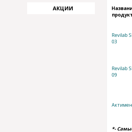
АКЦИИ
Назван
продук
Revilab S
03
Revilab S
09
Актимен
*- Самы