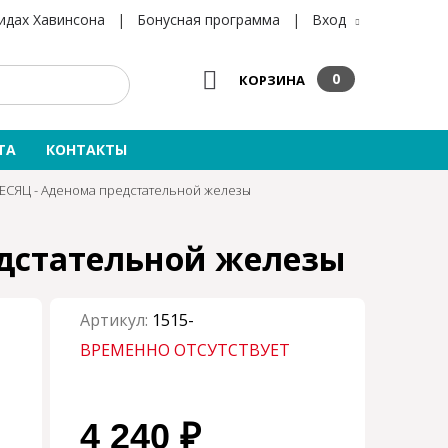
×
×
идах Хавинсона
|
Бонусная программа
|
Вход
0
КОРЗИНА
ТА
КОНТАКТЫ
МЕСЯЦ - Аденома предстательной железы
едстательной железы
Артикул:
1515-
ВРЕМЕННО ОТСУТСТВУЕТ
4 240 ₽