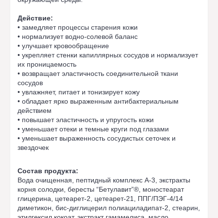
Действие:
• замедляет процессы старения кожи
• нормализует водно-солевой баланс
• улучшает кровообращение
• укрепляет стенки капиллярных сосудов и нормализует
их проницаемость
• возвращает эластичность соединительной ткани
сосудов
• увлажняет, питает и тонизирует кожу
• обладает ярко выраженным антибактериальным
действием
• повышает эластичность и упругость кожи
• уменьшает отеки и темные круги под глазами
• уменьшает выраженность сосудистых сеточек и
звездочек
Состав продукта:
Вода очищенная, пептидный комплекс А-3, экстракты
корня солодки, бересты “Бетулавит”®, моностеарат
глицерина, цетеарет-2, цетеарет-21, ППГ/ПЭГ-4/14
диметикон, бис-диглицерил полиациладипат-2, стеарин,
этилгексил кокоат, экстракт гамамелиса, масло