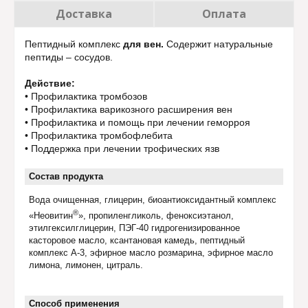
Доставка
Оплата
Пептидный комплекс
для вен.
Содержит натуральные
пептиды – сосудов.
Действие:
• Профилактика тромбозов
• Профилактика варикозного расширения вен
• Профилактика и помощь при лечении геморроя
• Профилактика тромбофлебита
• Поддержка при лечении трофических язв
Состав продукта
Вода очищенная, глицерин, биоантиоксидантный комплекс
®
«Неовитин
», пропиленгликоль, феноксиэтанол,
этилгексилглицерин, ПЭГ-40 гидрогенизированное
касторовое масло, ксантановая камедь, пептидный
комплекс А-3, эфирное масло розмарина, эфирное масло
лимона, лимонен, цитраль.
Способ применения