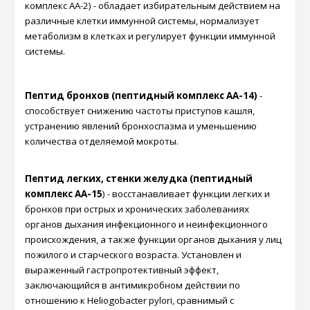
комплекс АА-2) - обладает избирательным действием на
различные клетки иммунной системы, нормализует
метаболизм в клетках и регулирует функции иммунной
системы.
Пептид бронхов (пептидный комплекс АА-14)
-
способствует снижению частоты приступов кашля,
устранению явлений бронхоспазма и уменьшению
количества отделяемой мокроты
.
Пептид легких, стенки желудка (пептидный
комплекс АА-15
)
-
восстанавливает функции легких и
бронхов при острых и хронических заболеваниях
органов дыхания инфекционного и неинфекционного
происхождения, а также функции органов дыхания у лиц
пожилого и старческого возраста. Установлен и
выраженный гастропротективный эффект,
заключающийся в антимикробном действии по
отношению к Heliogobacter pylori, сравнимый с