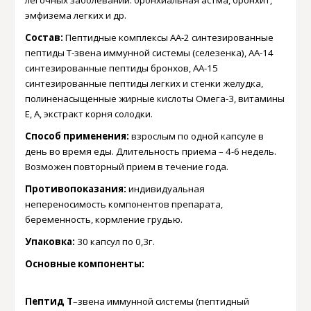
легочных заболеваний: бронхиальная астма, бронхит,
эмфизема легких и др.
Состав:
Пептидные комплексы АА-2 синтезированные
пептиды Т-звена иммунной системы (селезенка), АА-14
синтезированные пептиды бронхов, АА-15
синтезированные пептиды легких и стенки желудка,
полиненасыщенные жирные кислоты Омега-3, витамины
Е, А, экстракт корня солодки.
Способ применения:
взрослым по одной капсуле в
день во время еды. Длительность приема – 4-6 недель.
Возможен повторный прием в течение года.
Противопоказания:
индивидуальная
непереносимость компонентов препарата,
беременность, кормление грудью.
Упаковка:
30 капсул по 0,3г.
Основные компоненты:
Пептид Т
–
звена иммунной системы (пептидный