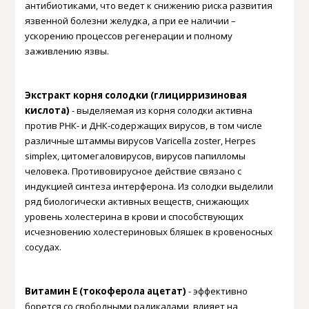
антибиотиками, что ведет к снижению риска развития
язвенной болезни желудка, а при ее наличии –
ускорению процессов регенерации и полному
заживлению язвы
.
Экстракт корня солодки (глицирризиновая
кислота)
-
выделяемая из корня солодки активна
против РНК- и ДНК-содержащих вирусов, в том числе
различные штаммы вирусов Varicella zoster, Herpes
simplex, цитомегаловирусов, вирусов папилломы
человека. Противовирусное действие связано с
индукцией синтеза интерферона. Из солодки выделили
ряд биологически активных веществ, снижающих
уровень холестерина в крови и способствующих
исчезновению холестериновых бляшек в кровеносных
сосудах.
Витамин Е (токоферола ацетат)
-
эффективно
борется со свободными радикалами, влияет на