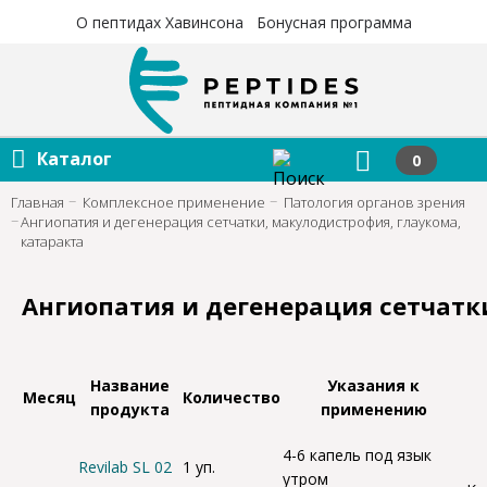
×
×
О пептидах Хавинсона
Бонусная программа
Каталог
0
Главная
Комплексное применение
Патология органов зрения
Ангиопатия и дегенерация сетчатки, макулодистрофия, глаукома,
катаракта
Ангиопатия и дегенерация сетчатк
Название
Указания к
Месяц
Количество
продукта
применению
4-6 капель под язык
Revilab SL 02
1 уп.
утром