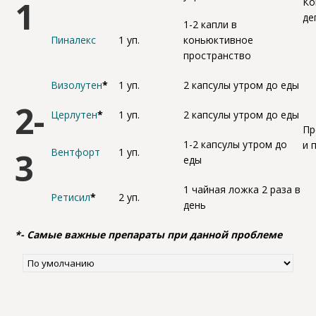
1
Ко
де
1-2 капли в
Пиналекс
1 уп.
коньюктивное
пространство
Визолутен
*
1 уп.
2 капсулы утром до еды
2-
Церлутен
*
1 уп.
2 капсулы утром до еды
Пр
1-2 капсулы утром до
и 
3
Вентфорт
1 уп.
еды
1 чайная ложка 2 раза в
Ретисил
*
2 уп.
день
*- Самые важные препараты при данной проблеме