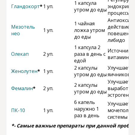
1 капсула
Гландокорт
*
1 уп.
эндокринн
утром до еды
процессы
Антиоксид
1 чайная
Мезотель
действие,
1 уп.
ложка утром
нео
повешение
до еды
либидо
1 капсула 2
Источник
Олекап
2 уп.
раза в день с
витамина 
едой
2 капсулы
Улучшает р
Женолутен
*
1 уп.
утром до еды
яичников
Улучшает
2 капсулы
Фемалин
*
2 уп.
выработку
утром до еды
эстрогенов
6 капель
Улучшает р
наружно 1
ПК-10
1 уп.
мочеполов
раз в день
системы
*- Самые важные препараты при данной пробл