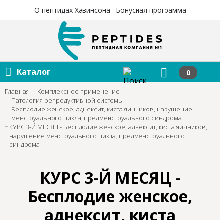
×
×
О пептидах Хавинсона
Бонусная программа
Каталог
0
Главная
Комплексное применение
Патология репродуктивной системы
Бесплодие женское, аднексит, киста яичников, нарушение
менструального цикла, предменструального синдрома
КУРС 3-Й МЕСЯЦ - Бесплодие женское, аднексит, киста яичников,
нарушение менструального цикла, предменструального
синдрома
КУРС 3-Й МЕСЯЦ -
Бесплодие женское,
аднексит, киста