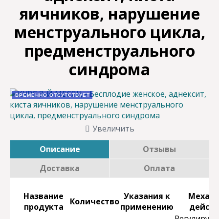
яичников, нарушение
менструального цикла,
предменструального
синдрома
ВРЕМЕННО ОТСУТСТВУЕТ
Увеличить
Описание
Отзывы
Доставка
Оплата
Название
Указания к
Механ
Количество
продукта
применению
дейст
Регулирует