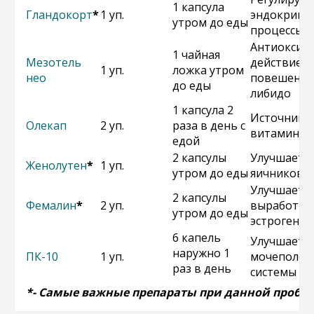
1 капсула
Гландокорт
*
1 уп.
эндокринн
утром до еды
процессы
Антиоксид
1 чайная
Мезотель
действие,
1 уп.
ложка утром
нео
повешение
до еды
либидо
1 капсула 2
Источник
Олекап
2 уп.
раза в день с
витамина 
едой
2 капсулы
Улучшает р
Женолутен
*
1 уп.
утром до еды
яичников
Улучшает
2 капсулы
Фемалин
*
2 уп.
выработку
утром до еды
эстрогенов
6 капель
Улучшает р
наружно 1
ПК-10
1 уп.
мочеполов
раз в день
системы
*- Самые важные препараты при данной пробл