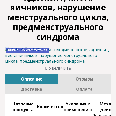
яичников, нарушение
менструального цикла,
предменструального
синдрома
ВРЕМЕННО ОТСУТСТВУЕТ
Увеличить
Описание
Отзывы
Доставка
Оплата
Название
Указания к
Механ
Количество
продукта
применению
дейст
Регулирует