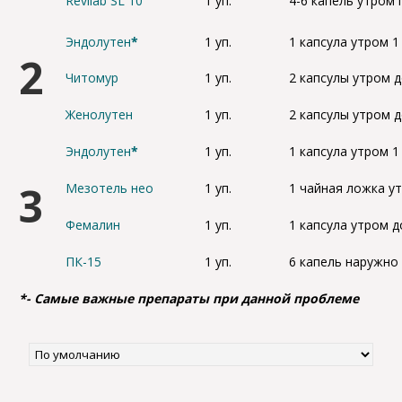
Revilab SL 10
1 уп.
4-6 капель утром 
Эндолутен
*
1 уп.
1 капсула утром 1 
2
Читомур
1 уп.
2 капсулы утром 
Женолутен
1 уп.
2 капсулы утром 
Эндолутен
*
1 уп.
1 капсула утром 1 
3
Мезотель нео
1 уп.
1 чайная ложка у
Фемалин
1 уп.
1 капсула утром д
ПК-15
1 уп.
6 капель наружно 
*- Самые важные препараты при данной проблеме