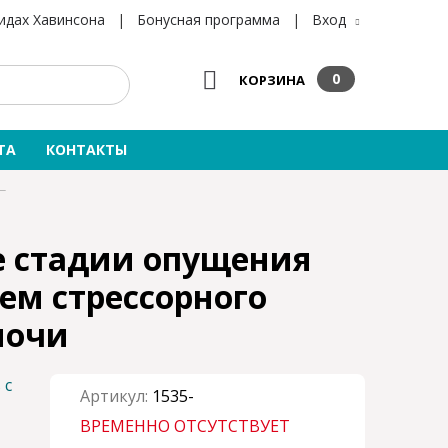
×
×
идах Хавинсона
|
Бонусная программа
|
Вход
0
КОРЗИНА
ТА
КОНТАКТЫ
КУРС 2-Й МЕСЯЦ - Начальные стадии опущения тазовых органов с я
е стадии опущения
ем стрессорного
мочи
Артикул:
1535-
ВРЕМЕННО ОТСУТСТВУЕТ