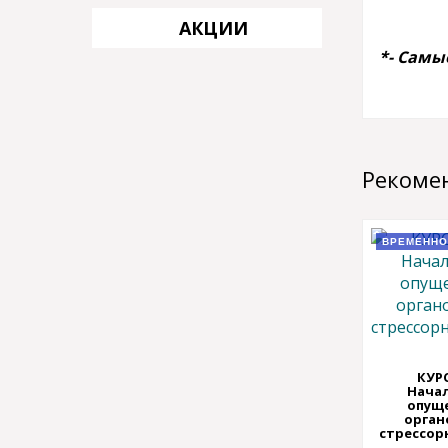
АКЦИИ
*- Самы
Рекоме
ВРЕМЕННО
КУРС
Нача
опущ
орган
стрессор