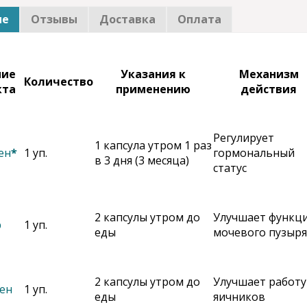
ие
Отзывы
Доставка
Оплата
ние
Указания к
Механизм
Количество
кта
применению
действия
Регулирует
1 капсула утром 1 раз
ен
*
1 уп.
гормональный
в 3 дня (3 месяца)
статус
2 капсулы утром до
Улучшает функц
р
1 уп.
еды
мочевого пузыря
2 капсулы утром до
Улучшает работу
ен
1 уп.
еды
яичников