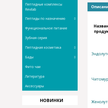
Пептидные комплексы
Описан
Revilab
Пептиды по назначению
Назва
Функциональное питание
проду
Зубная серия
Пептидная косметика
Эндолут
Бады
Фито чаи
Литература
Читому
Аксессуары
НОВИНКИ
Женолут